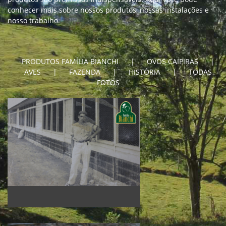
conhecer mais sobre nossos produtos, nossas instalações e
nosso trabalho.
PRODUTOS FAMÍLIA BIANCHI
|
OVOS CAIPIRAS
|
AVES
|
FAZENDA
|
HISTÓRIA
|
TODAS
FOTOS