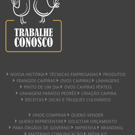
NOSSA HISTÓRIA
TÉCNICAS EMPREGADAS
PRODUTOS
FRANGOS CAIPIRAS
OVOS CAIPIRAS
LINHAGENS
PINTO DE UM DIA
OVOS CAIPIRAS FÉRTEIS
LINHAGEM PARAÍSO PEDRÊS
CRIAÇÃO CAIPIRA
RECEITAS
DICAS E TRUQUES CULINÁRIOS
ONDE COMPRAR
QUERO VENDER
QUERO REPRESENTAR
SOLICITAR ORÇAMENTO
PARA ÓRGÃOS DE GOVERNO
IMPRENSA
BRANDING
MATERIAIS COMUNICAÇÃO
MÍDIA KIT