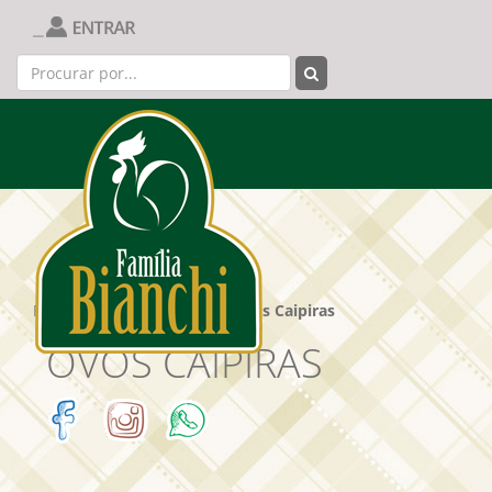
Página Inicial
|
Produtos
|
Ovos Caipiras
OVOS CAIPIRAS