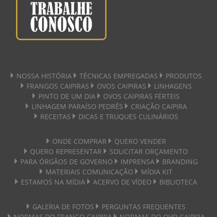
NOSSA HISTÓRIA
TÉCNICAS EMPREGADAS
PRODUTOS
FRANGOS CAIPIRAS
OVOS CAIPIRAS
LINHAGENS
PINTO DE UM DIA
OVOS CAIPIRAS FÉRTEIS
LINHAGEM PARAÍSO PEDRÊS
CRIAÇÃO CAIPIRA
RECEITAS
DICAS E TRUQUES CULINÁRIOS
ONDE COMPRAR
QUERO VENDER
QUERO REPRESENTAR
SOLICITAR ORÇAMENTO
PARA ÓRGÃOS DE GOVERNO
IMPRENSA
BRANDING
MATERIAIS COMUNICAÇÃO
MÍDIA KIT
ESTAMOS NA MÍDIA
ACERVO DE VÍDEO
BIBLIOTECA
GALERIA DE FOTOS
PERGUNTAS FREQUENTES
NORMAS DO FRANGO CAIPIRA
NORMAS DO OVO CAIPIRA