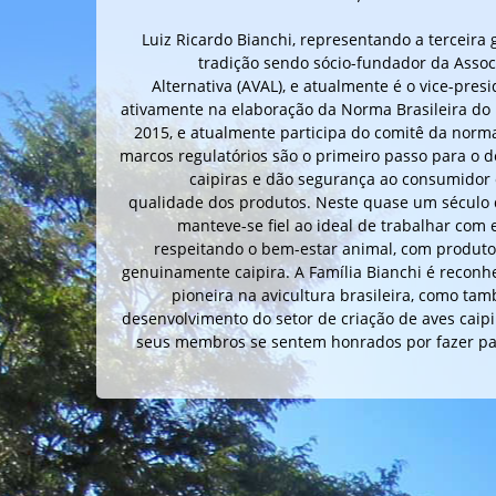
Luiz Ricardo Bianchi, representando a terceira 
tradição sendo sócio-fundador da Associ
Alternativa (AVAL), e atualmente é o vice-pres
ativamente na elaboração da Norma Brasileira do 
2015, e atualmente participa do comitê da norma
marcos regulatórios são o primeiro passo para o 
caipiras e dão segurança ao consumidor 
qualidade dos produtos. Neste quase um século d
manteve-se fiel ao ideal de trabalhar com 
respeitando o bem-estar animal, com produtos 
genuinamente caipira. A Família Bianchi é reconh
pioneira na avicultura brasileira, como ta
desenvolvimento do setor de criação de aves caipir
seus membros se sentem honrados por fazer par