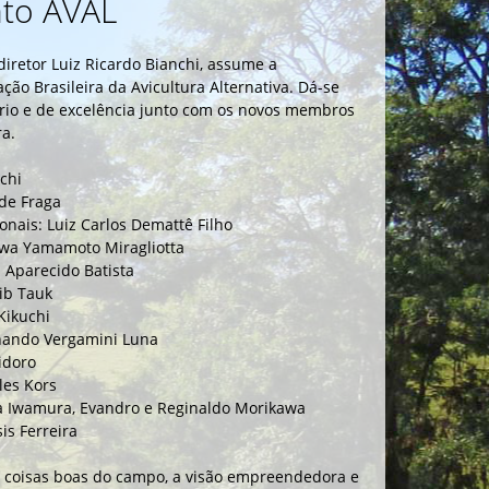
to AVAL
diretor Luiz Ricardo Bianchi, assume a
ção Brasileira da Avicultura Alternativa. Dá-se
rio e de excelência junto com os novos membros
a.
chi
 de Fraga
onais: Luiz Carlos Demattê Filho
Miwa Yamamoto Miragliotta
 Aparecido Batista
bib Tauk
Kikuchi
rnando Vergamini Luna
idoro
les Kors
ka Iwamura, Evandro e Reginaldo Morikawa
is Ferreira
 as coisas boas do campo, a visão empreendedora e