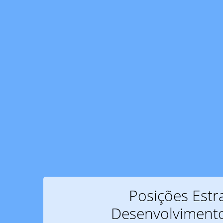
Posições Estr
Desenvolviment