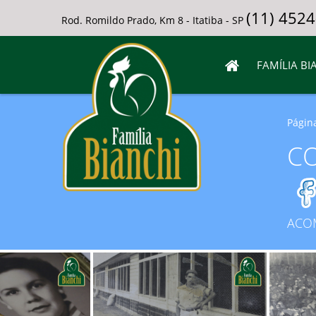
(11) 452
Rod. Romildo Prado, Km 8 - Itatiba - SP
FAMÍLIA BI
Página
CO
ACOM