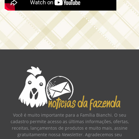
Você é muito importante para a Família Bianchi. O seu
cadastro permite acesso as últimas informações, ofertas,
receitas, lançamentos de produtos e muito mais, assine
gratuitamente nossa
Newsletter
. Agradecemos seu