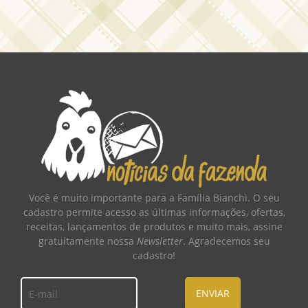
Você é muito importante para a Família Bianchi. O seu
cadastro permite acesso as últimas informações, ofertas,
receitas, lançamentos de produtos e muito mais, assine
gratuitamente nossa
Newsletter
. Agradecemos seu
cadastro!
ENVIAR