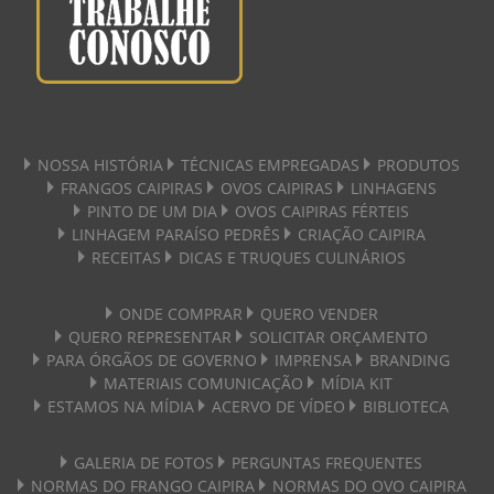
NOSSA HISTÓRIA
TÉCNICAS EMPREGADAS
PRODUTOS
FRANGOS CAIPIRAS
OVOS CAIPIRAS
LINHAGENS
PINTO DE UM DIA
OVOS CAIPIRAS FÉRTEIS
LINHAGEM PARAÍSO PEDRÊS
CRIAÇÃO CAIPIRA
RECEITAS
DICAS E TRUQUES CULINÁRIOS
ONDE COMPRAR
QUERO VENDER
QUERO REPRESENTAR
SOLICITAR ORÇAMENTO
PARA ÓRGÃOS DE GOVERNO
IMPRENSA
BRANDING
MATERIAIS COMUNICAÇÃO
MÍDIA KIT
ESTAMOS NA MÍDIA
ACERVO DE VÍDEO
BIBLIOTECA
GALERIA DE FOTOS
PERGUNTAS FREQUENTES
NORMAS DO FRANGO CAIPIRA
NORMAS DO OVO CAIPIRA