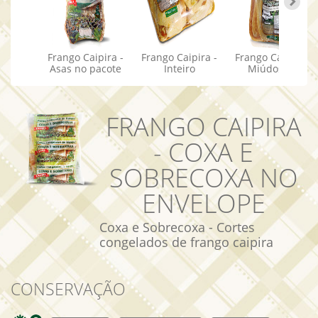
Frango Caipira -
Frango Caipira -
Frango Caipira -
Asas no pacote
Inteiro
Miúdos na
desmontado
bandeja
cortado em
pedaços
(patente
FRANGO CAIPIRA
requerida)
- COXA E
SOBRECOXA NO
ENVELOPE
Coxa e Sobrecoxa - Cortes
congelados de frango caipira
CONSERVAÇÃO