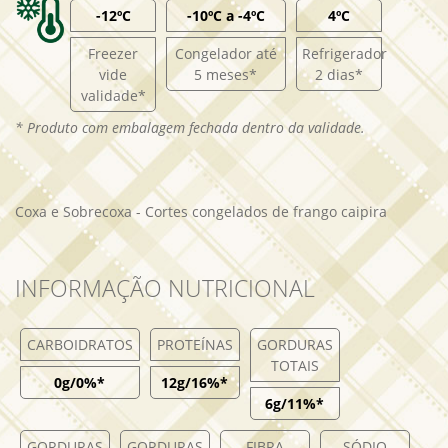
-12ºC
-10ºC a -4ºC
4ºC
Freezer
Congelador até
Refrigerador
vide
5 meses*
2 dias*
validade*
* Produto com embalagem fechada dentro da validade.
Coxa e Sobrecoxa - Cortes congelados de frango caipira
INFORMAÇÃO NUTRICIONAL
CARBOIDRATOS
PROTEÍNAS
GORDURAS
TOTAIS
0g/0%*
12g/16%*
6g/11%*
GORDURAS
GORDURAS
FIBRA
SÓDIO