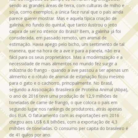
sendo as grandes áreas de terra, com culturas de milho e
soja, como exemplos, a única face rural que o país ainda
parece querer mostrar. Mas e aquela típica criação de
galinha, no fundo do quintal, que tanto ilustrou o jeito
caipira de ser no interior do Brasil? Bem, a galinha já foi
considerada, em passado remoto, um animal de
estimação. Havia apego pelo bicho, um sentimento de tal
maneira, que na hora de a ave ir para a panela, não era
fácil para os seus proprietários. Mas a modernização e a
necessidade de mais alimentos no mundo fez surgir a
indústria do frango - quando a ave passou a ser apenas um
alimento e o rótulo de animal de estimação ficou mesmo
para o gato e o cachorro, principalmente. No Brasil,
segundo a Associação Brasileira de Proteína Animal (Abpa),
o ano de 2016 teve uma produção de 12,9 milhões de
toneladas de carne de frango, o que coloca o país em
segundo lugar nos rankings de produtores, atrás apenas
dos EUA. O faturamento com as exportações em 2016
chegou aos US$ 6,8 bilhões, com a exportação de 4,3
milhões de toneladas. O consumo per capita do brasileiro é
de 41 quilos por ano.