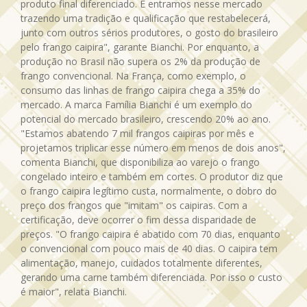
produto final diferenciado. E entramos nesse mercado
trazendo uma tradição e qualificação que restabelecerá,
junto com outros sérios produtores, o gosto do brasileiro
pelo frango caipira", garante Bianchi. Por enquanto, a
produção no Brasil não supera os 2% da produção de
frango convencional. Na França, como exemplo, o
consumo das linhas de frango caipira chega a 35% do
mercado. A marca Família Bianchi é um exemplo do
potencial do mercado brasileiro, crescendo 20% ao ano.
"Estamos abatendo 7 mil frangos caipiras por mês e
projetamos triplicar esse número em menos de dois anos",
comenta Bianchi, que disponibiliza ao varejo o frango
congelado inteiro e também em cortes. O produtor diz que
o frango caipira legítimo custa, normalmente, o dobro do
preço dos frangos que "imitam" os caipiras. Com a
certificação, deve ocorrer o fim dessa disparidade de
preços. "O frango caipira é abatido com 70 dias, enquanto
o convencional com pouco mais de 40 dias. O caipira tem
alimentação, manejo, cuidados totalmente diferentes,
gerando uma carne também diferenciada. Por isso o custo
é maior", relata Bianchi.