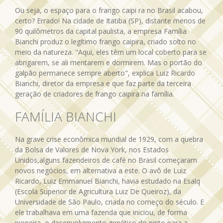
Ou seja, o espaço para o frango caipi ra no Brasil acabou,
certo? Errado! Na cidade de Itatiba (SP), distante menos de
90 quilômetros da capital paulista, a empresa Família
Bianchi produz o legítimo frango caipira, criado solto no
meio da natureza. "Aqui, eles têm um local coberto para se
abrigarem, se ali mentarem e dormirem. Mas o portão do
galpão permanece sempre aberto", explica Luiz Ricardo
Bianchi, diretor da empresa e que faz parte da terceira
geração de criadores de frango caipira na família.
FAMÍLIA BIANCHI
Na grave crise econômica mundial de 1929, com a quebra
da Bolsa de Valores de Nova York, nos Estados
Unidos,alguns fazendeiros de café no Brasil começaram
novos negócios, em alternativa a este. O avô de Luiz
Ricardo, Luiz Emmanuel Bianchi, havia estudado na Esalq
(Escola Superior de Agricultura Luiz De Queiroz), da
Universidade de São Paulo, criada no começo do século. E
ele trabalhava em uma fazenda que iniciou, de forma
pioneira, o desenvolvimento genético do pinto para a