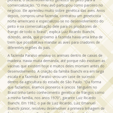
comercialização. "O meu avô participou como parceiro no
negócio. Ele aprendeu muito sobre genética das aves. Anos
depois, comprou uma fazenda, contratou um geneticista
norte-americano e especializou-se no desenvolvimento do
pinto e na comercialização dele para os produtores de
frango de todo o Brasil", explica Luiz Ricardo Bianchi,
dizendo, ainda, que próximo à fazenda havia uma linha de
trem que possibilitava mandar as aves para criadores de
diferentes regiões do país.
A fazenda Paraíso enviava os animais dentro de caixas de
madeira. Havia muita demanda, até porque não existiam as
vacinas que existem hoje e muitos deles morriam antes do
desenvolvimento. A criação da família Bianchi era em larga
escala e a fazenda Paraíso virou um case de sucesso
dentro da agricultura do estado de São Paulo. "Da forma
que fazíamos, éramos pioneiros e únicos. Ninguém no
Brasil tinha tanto conhecimento genético de frangos como
a minha família, nos anos 1970", garante Luiz Ricardo
Bianchi. Em 1982, o pai de Luiz Ricardo, Luiz Emanuel
Bianchi Júnior, resolveu desenvolver a primeira linhagem de