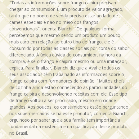
"Todas as informações sobre frango caipira precisam
chegar ao consumidor. É um produto de valor agregado,
tanto que no ponto de venda precisa estar ao lado de
carnes especiais e não no meio dos frangos
convencionais", orienta Bianchi. "De qualquer forma,
percebemos que mesmo sendo um produto um pouco
mais caro em relação ao outro tipo de frango, ele é
consumido por todas as classes sociais por conta do sabor
diferenciado. A única dúvida do consumidor, na hora da
compra, é se o frango é caipira mesmo ou uma imitação",
explica. Para finalizar, Bianchi diz que a Aval e todos os
seus associados têm trabalhado as informações sobre o
frango caipira com formadores de opinião. "Muitos chefs
de cozinha ainda estão conhecendo as particularidades do
frango caipira e desenvolvendo receitas com ele. Esse tipo
de frango voltou a ser procurado, mesmo em cidade
grandes. Aos poucos, os consumidores estão perguntando
nos supermercados se há esse produto", comenta Bianchi,
orgulhoso por saber que a sua família tem importância
fundamental na existência e na qualificação desse produto
no Brasil.