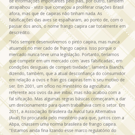
de informações importantes pelo país, por outro, também
atrapalhou - visto que começou a proliferar criações Brasil
afora, mas que de caipiras não tinham nada. As
falsificações das aves se espalharam, ao ponto de, com o
passar dos anos, o nome frango caipira cair totalmente em
descrédito.
"Nós sempre desenvolvemos o pinto caipira, mas nunca
atuamos no mer cado de frango caipira. Isso porque o
mercado nunca teve uma legislação. Portanto, teríamos
que competir em um mercado com 'aves falsificadas', em
condições desiguais de competi tividade", lamenta Bianchi,
dizendo, também, que a atual desconfiança do consumidor
em relação a ovos e fran gos caipiras tem o seu motivo de
ser. Em 2001, um ofício no ministério da agricultura,
referente aos ovos da ave inibiu, mas não acabou com a
fal sificação. Mas algumas regras básicas começaram a dar
um direcionamento para quem trabalhava com o setor. Em
2011, a Associação Brasileira da Avicul tura Alternativa
(Aval) foi procurada pelo ministério para que, juntos com a
Abpa, criassem uma norma brasileira de frango caipira.
"Estamos ainda fina lizando esse marco regulatório do