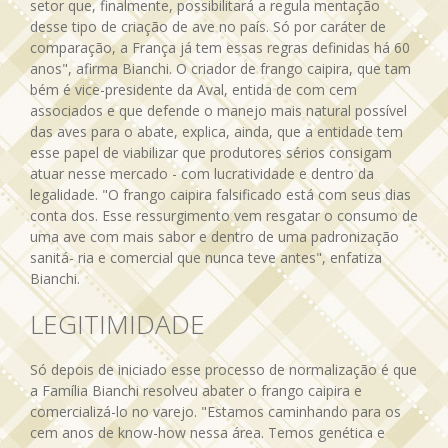
setor que, finalmente, possibilitará a regula mentação
desse tipo de criação de ave no país. Só por caráter de
comparação, a França já tem essas regras definidas há 60
anos", afirma Bianchi. O criador de frango caipira, que tam
bém é vice-presidente da Aval, entida de com cem
associados e que defende o manejo mais natural possível
das aves para o abate, explica, ainda, que a entidade tem
esse papel de viabilizar que produtores sérios consigam
atuar nesse mercado - com lucratividade e dentro da
legalidade. "O frango caipira falsificado está com seus dias
conta dos. Esse ressurgimento vem resgatar o consumo de
uma ave com mais sabor e dentro de uma padronização
sanitá- ria e comercial que nunca teve antes", enfatiza
Bianchi.
LEGITIMIDADE
Só depois de iniciado esse processo de normalização é que
a Família Bianchi resolveu abater o frango caipira e
comercializá-lo no varejo. "Estamos caminhando para os
cem anos de know-how nessa área. Temos genética e