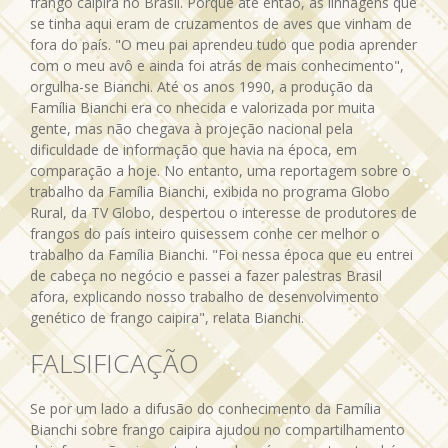
frango caipira no Brasil. Porque até então, as linhagens que
se tinha aqui eram de cruzamentos de aves que vinham de
fora do país. "O meu pai aprendeu tudo que podia aprender
com o meu avô e ainda foi atrás de mais conhecimento",
orgulha-se Bianchi. Até os anos 1990, a produção da
Família Bianchi era co nhecida e valorizada por muita
gente, mas não chegava à projeção nacional pela
dificuldade de informação que havia na época, em
comparação a hoje. No entanto, uma reportagem sobre o
trabalho da Família Bianchi, exibida no programa Globo
Rural, da TV Globo, despertou o interesse de produtores de
frangos do país inteiro quisessem conhe cer melhor o
trabalho da Família Bianchi. "Foi nessa época que eu entrei
de cabeça no negócio e passei a fazer palestras Brasil
afora, explicando nosso trabalho de desenvolvimento
genético de frango caipira", relata Bianchi.
FALSIFICAÇÃO
Se por um lado a difusão do conhecimento da Família
Bianchi sobre frango caipira ajudou no compartilhamento