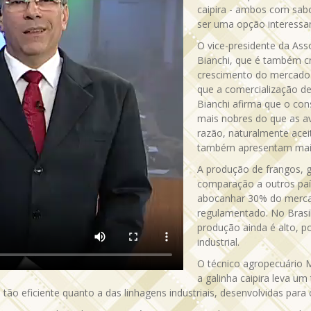
caipira - ambos com sabo
ser uma opção interessan
O vice-presidente da Asso
Bianchi, que é também cr
crescimento do mercado 
que a comercialização d
Bianchi afirma que o con
mais nobres do que as av
razão, naturalmente ace
também apresentam maio
A produção de frangos, ga
comparação a outros paí
abocanhar 30% do mercad
regulamentado. No Brasi
produção ainda é alto, p
industrial.
O técnico agropecuário M
a galinha caipira leva um
 tão eficiente quanto a das linhagens industriais, desenvolvidas pa