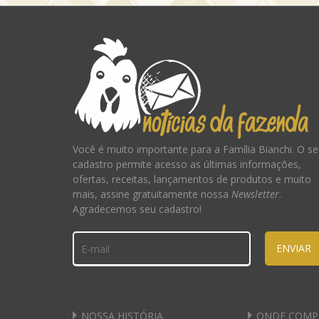
Você é muito importante para a Família Bianchi. O s
cadastro permite acesso as últimas informações,
ofertas, receitas, lançamentos de produtos e muito
mais, assine gratuitamente nossa
Newsletter
.
Agradecemos seu cadastro!
ENVIAR
NOSSA HISTÓRIA
ONDE COMP