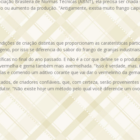
ociação Brasileira de Normas Técnicas (ABNT), ela precisa ser cria
ou aumento da produção. "Antigamente, existia muito frango caipira 
ições de criação distintas que proporcionam as caraterísticas partic
eno, por isso se diferencia do sabor do frango de granjas industriais
cas no final do ano passado. E não é a cor que define se o produto
 vermelha e gema também mais avermelhada. "Isso é verdade, mas, i
as e comendo um aditivo corante que vai dar o vermelinho da gema 
dos, de criadores confiáveis, que, com certeza, serão provenientes 
rodutor. "Não existe hoje um método pelo qual você diferencie um ov