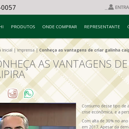
-0057
HI
PRODUTOS
ONDE COMPRAR
REPRESENTANTE
 Inicial
|
Imprensa
|
Conheça as vantagens de criar galinha cai
NHEÇA AS VANTAGENS DE 
IPIRA
Consumo desse tipo de 
crise econômica, e a per
Com alta de 30% no ano 
em 2017. Apesar da dem