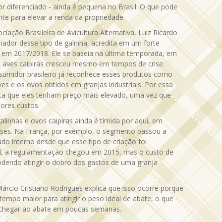
r diferenciado - ainda é pequena no Brasil. O que pode
te para elevar a renda da propriedade.
ciação Brasileira de Avicultura Alternativa, Luiz Ricardo
iador desse tipo de galinha, acredita em um forte
em 2017/2018. Ele se baseia na última temporada, em
e aves caipiras cresceu mesmo em tempos de crise.
sumidor brasileiro já reconhece esses produtos como
es e os ovos obtidos em granjas industriais. Por essa
ita que eles tenham preço mais elevado, uma vez que
res custos.
linhas e ovos caipiras ainda é tímida por aqui, em
ses. Na França, por exemplo, o segmento passou a
o interno desde que esse tipo de criação foi
l, a regulamentação chegou em 2015, mas o custo de
odendo atingir o dobro dos gastos de uma granja
árcio Cristiano Rodrigues explica que isso ocorre porque
 tempo maior para atingir o peso ideal de abate, o que
ra chegar ao abate em poucas semanas.