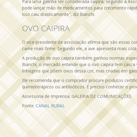
Para uma galinha ser considerada caipira, segundo a Ass
pode lançar mão de medicamentos para crecimento rápido 
isso caiu drasticamente", diz Bianchi.
OVO CAIPIRA
O vice-presidente da associação afirma que são essas cond
carne mais firme. Segundo ele, a ave apresenta mais colág
A produção de ovo caipira também ganhou normas específi
Bianchi, o mercado entende que o ovo caipira tem casca
linhagens que põem ovos dessa cor, mas criadas em gaiol
Ele recomenda que o comprador procure produtos certifica
quimioterápicos ou antibióticos. É preciso conhecer o p
Assessoria de Imprensa: GALERIA DE COMUNICAÇÕES
Fonte:
CANAL RURAL