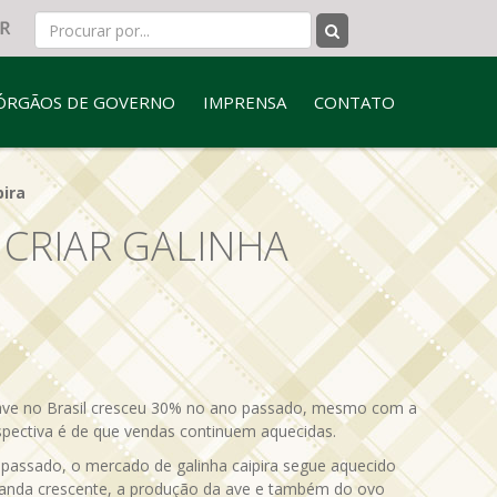
ÓRGÃOS DE GOVERNO
IMPRENSA
CONTATO
pira
CRIAR GALINHA
ave no Brasil cresceu 30% no ano passado, mesmo com a
spectiva é de que vendas continuem aquecidas.
passado, o mercado de galinha caipira segue aquecido
anda crescente, a produção da ave e também do ovo