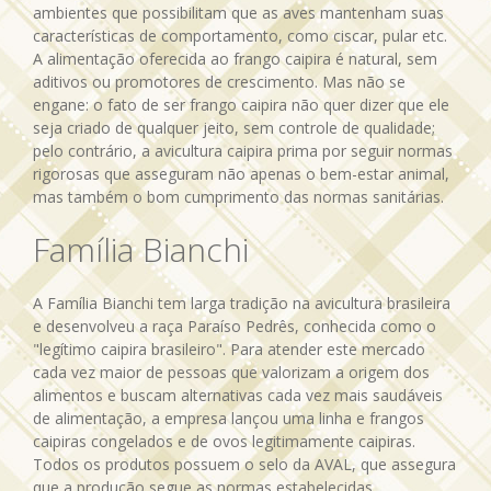
ambientes que possibilitam que as aves mantenham suas
características de comportamento, como ciscar, pular etc.
A alimentação oferecida ao frango caipira é natural, sem
aditivos ou promotores de crescimento. Mas não se
engane: o fato de ser frango caipira não quer dizer que ele
seja criado de qualquer jeito, sem controle de qualidade;
pelo contrário, a avicultura caipira prima por seguir normas
rigorosas que asseguram não apenas o bem-estar animal,
mas também o bom cumprimento das normas sanitárias.
Família Bianchi
A Família Bianchi tem larga tradição na avicultura brasileira
e desenvolveu a raça Paraíso Pedrês, conhecida como o
"legítimo caipira brasileiro". Para atender este mercado
cada vez maior de pessoas que valorizam a origem dos
alimentos e buscam alternativas cada vez mais saudáveis
de alimentação, a empresa lançou uma linha e frangos
caipiras congelados e de ovos legitimamente caipiras.
Todos os produtos possuem o selo da AVAL, que assegura
que a produção segue as normas estabelecidas.