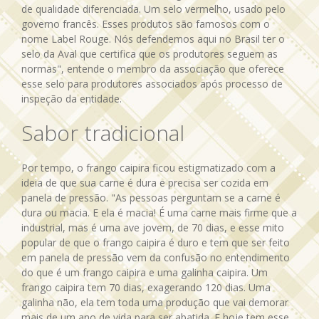
de qualidade diferenciada. Um selo vermelho, usado pelo
governo francês. Esses produtos são famosos com o
nome Label Rouge. Nós defendemos aqui no Brasil ter o
selo da Aval que certifica que os produtores seguem as
normas", entende o membro da associação que oferece
esse selo para produtores associados após processo de
inspeção da entidade.
Sabor tradicional
Por tempo, o frango caipira ficou estigmatizado com a
ideia de que sua carne é dura e precisa ser cozida em
panela de pressão. "As pessoas perguntam se a carne é
dura ou macia. E ela é macia! É uma carne mais firme que a
industrial, mas é uma ave jovem, de 70 dias, e esse mito
popular de que o frango caipira é duro e tem que ser feito
em panela de pressão vem da confusão no entendimento
do que é um frango caipira e uma galinha caipira. Um
frango caipira tem 70 dias, exagerando 120 dias. Uma
galinha não, ela tem toda uma produção que vai demorar
mais de um ano de vida para ser abatida. E hoje tem esse