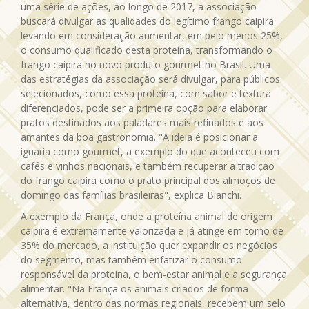
uma série de ações, ao longo de 2017, a associação
buscará divulgar as qualidades do legítimo frango caipira
levando em consideração aumentar, em pelo menos 25%,
o consumo qualificado desta proteína, transformando o
frango caipira no novo produto gourmet no Brasil. Uma
das estratégias da associação será divulgar, para públicos
selecionados, como essa proteína, com sabor e textura
diferenciados, pode ser a primeira opção para elaborar
pratos destinados aos paladares mais refinados e aos
amantes da boa gastronomia. "A ideia é posicionar a
iguaria como gourmet, a exemplo do que aconteceu com
cafés e vinhos nacionais, e também recuperar a tradição
do frango caipira como o prato principal dos almoços de
domingo das famílias brasileiras", explica Bianchi.
A exemplo da França, onde a proteína animal de origem
caipira é extremamente valorizada e já atinge em torno de
35% do mercado, a instituição quer expandir os negócios
do segmento, mas também enfatizar o consumo
responsável da proteína, o bem-estar animal e a segurança
alimentar. "Na França os animais criados de forma
alternativa, dentro das normas regionais, recebem um selo