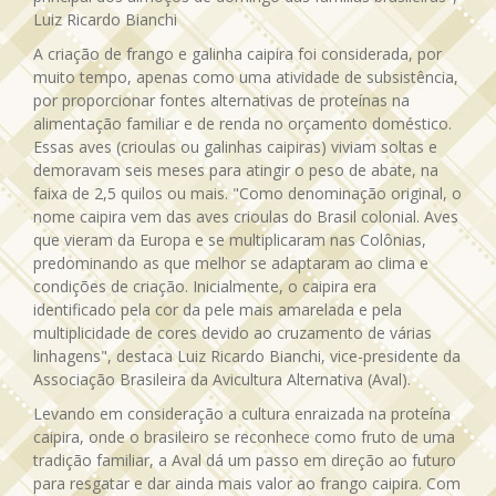
Luiz Ricardo Bianchi
A criação de frango e galinha caipira foi considerada, por
muito tempo, apenas como uma atividade de subsistência,
por proporcionar fontes alternativas de proteínas na
alimentação familiar e de renda no orçamento doméstico.
Essas aves (crioulas ou galinhas caipiras) viviam soltas e
demoravam seis meses para atingir o peso de abate, na
faixa de 2,5 quilos ou mais. "Como denominação original, o
nome caipira vem das aves crioulas do Brasil colonial. Aves
que vieram da Europa e se multiplicaram nas Colônias,
predominando as que melhor se adaptaram ao clima e
condições de criação. Inicialmente, o caipira era
identificado pela cor da pele mais amarelada e pela
multiplicidade de cores devido ao cruzamento de várias
linhagens", destaca Luiz Ricardo Bianchi, vice-presidente da
Associação Brasileira da Avicultura Alternativa (Aval).
Levando em consideração a cultura enraizada na proteína
caipira, onde o brasileiro se reconhece como fruto de uma
tradição familiar, a Aval dá um passo em direção ao futuro
para resgatar e dar ainda mais valor ao frango caipira. Com