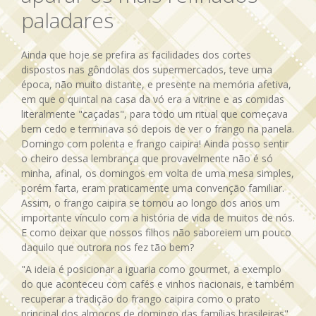
paladares
Ainda que hoje se prefira as facilidades dos cortes
dispostos nas gôndolas dos supermercados, teve uma
época, não muito distante, e presente na memória afetiva,
em que o quintal na casa da vó era a vitrine e as comidas
literalmente "caçadas", para todo um ritual que começava
bem cedo e terminava só depois de ver o frango na panela.
Domingo com polenta e frango caipira! Ainda posso sentir
o cheiro dessa lembrança que provavelmente não é só
minha, afinal, os domingos em volta de uma mesa simples,
porém farta, eram praticamente uma convenção familiar.
Assim, o frango caipira se tornou ao longo dos anos um
importante vínculo com a história de vida de muitos de nós.
E como deixar que nossos filhos não saboreiem um pouco
daquilo que outrora nos fez tão bem?
"A ideia é posicionar a iguaria como gourmet, a exemplo
do que aconteceu com cafés e vinhos nacionais, e também
recuperar a tradição do frango caipira como o prato
principal dos almoços de domingo das famílias brasileiras",