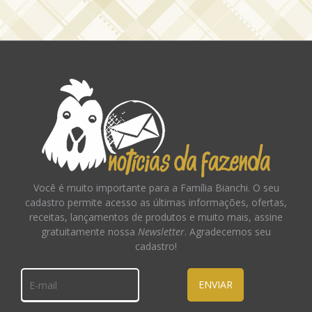
Você é muito importante para a Família Bianchi. O seu
cadastro permite acesso as últimas informações, ofertas,
receitas, lançamentos de produtos e muito mais, assine
gratuitamente nossa
Newsletter
. Agradecemos seu
cadastro!
ENVIAR