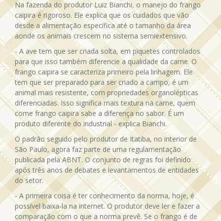
Na fazenda do produtor Luiz Bianchi, o manejo do frango
caipira é rigoroso. Ele explica que os cuidados que vão
desde a alimentação específica até o tamanho da área
aonde os animais crescem no sistema semiextensivo.
- A ave tem que ser criada solta, em piquetes controlados
para que isso também diferencie a qualidade da carne. O
frango caipira se caracteriza primeiro pela linhagem. Ele
tem que ser preparado para ser criado a campo, é um
animal mais resistente, com propriedades organolépticas
diferenciadas. Isso significa mais textura na carne, quem
come frango caipira sabe a diferença no sabor. É um
produto diferente do industrial - explica Bianchi.
O padrão seguido pelo produtor de Itatiba, no interior de
São Paulo, agora faz parte de uma regulamentação
publicada pela ABNT. O conjunto de regras foi definido
após três anos de debates e levantamentos de entidades
do setor.
- A primeira coisa é ter conhecimento da norma, hoje, é
possível baixa-la na internet. O produtor deve ler e fazer a
comparação com o que a norma prevê. Se o frango é de