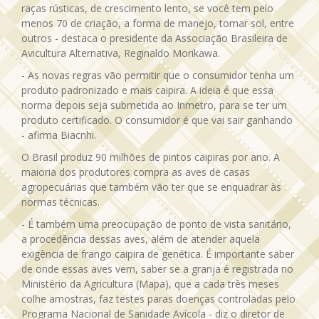
raças rústicas, de crescimento lento, se você tem pelo
menos 70 de criação, a forma de manejo, tomar sol, entre
outros - destaca o presidente da Associação Brasileira de
Avicultura Alternativa, Reginaldo Morikawa.
- As novas regras vão permitir que o consumidor tenha um
produto padronizado e mais caipira. A ideia é que essa
norma depois seja submetida ao Inmetro, para se ter um
produto certificado. O consumidor é que vai sair ganhando
- afirma Biacnhi.
O Brasil produz 90 milhões de pintos caipiras por ano. A
maioria dos produtores compra as aves de casas
agropecuárias que também vão ter que se enquadrar às
normas técnicas.
- É também uma preocupação de ponto de vista sanitário,
a procedência dessas aves, além de atender aquela
exigência de frango caipira de genética. É importante saber
de onde essas aves vem, saber se a granja é registrada no
Ministério da Agricultura (Mapa), que a cada três meses
colhe amostras, faz testes paras doenças controladas pelo
Programa Nacional de Sanidade Avícola - diz o diretor de