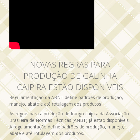
NOVAS REGRAS PARA
PRODUÇÃO DE GALINHA
CAIPIRA ESTÃO DISPONÍVEIS
Regulamentação da ABNT define padrões de produção,
manejo, abate e até rotulagem dos produtos
As regras para a produção de frango caipira da Associação
Brasileira de Normas Técnicas (ANBT) já estão disponíveis.
A regulamentação define padrões de produção, manejo,
abate e até rotulagem dos produtos.