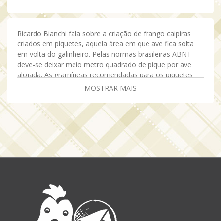
Ricardo Bianchi fala sobre a criação de frango caipiras
criados em piquetes, aquela área em que ave fica solta
em volta do galinheiro. Pelas normas brasileiras ABNT
deve-se deixar meio metro quadrado de pique por ave
alojada. As gramíneas recomendadas para os piquetes
são a de sistema radicular baixo, muito apreciadas pelos
MOSTRAR MAIS
frangos caipiras, e que brotam novamente quando chove.
Ricardo Bianchi lembra que a gramínea não é o alimento
da ave, embora o frango caipira goste de comê-lo. A
gramínea contribui para uma pele mais colorida, para um
ovo mais vermelho, mas não substitui a alimentação
recomendada para o frango caipira.