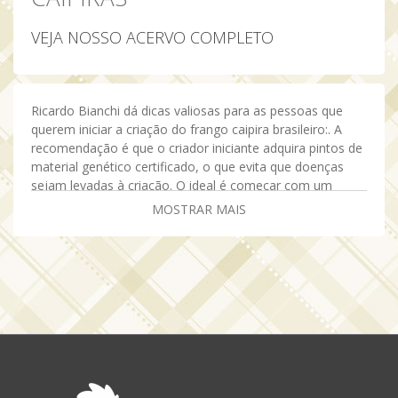
VEJA NOSSO
ACERVO COMPLETO
Ricardo Bianchi dá dicas valiosas para as pessoas que
querem iniciar a criação do frango caipira brasileiro:. A
recomendação é que o criador iniciante adquira pintos de
material genético certificado, o que evita que doenças
sejam levadas à criação. O ideal é começar com um
investimento menor, com uma quantidade pequena de
MOSTRAR MAIS
aves, algo em torno de 50 a 100 pintinhos para que assim
o futuro criador possa, nesta primeira experiência,
conhecer a criação, ter contato com a ave , apresentar
seu produto aos compradores em potencial, etc . O
grande segredo do frango caipira é a comercialização,
uma vez que a criação não envolve maiores dificuldades,
visto ser um animal mais rústico, de fácil manejo .
Instruções e dicas para a criação de frango caipira
brasileiro podem ser encontrados no site
www.familiabianchi.com.br