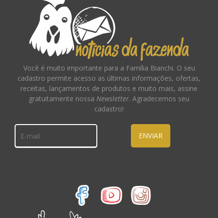
Você é muito importante para a Família Bianchi. O seu
cadastro permite acesso as últimas informações, ofertas,
receitas, lançamentos de produtos e muito mais, assine
gratuitamente nossa
Newsletter
. Agradecemos seu
cadastro!
ENVIAR