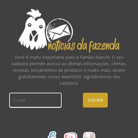
Você é muito importante para a Família Bianchi. O seu
cadastro permite acesso as últimas informações, ofertas,
receitas, lançamentos de produtos e muito mais, assine
gratuitamente nossa
Newsletter
. Agradecemos seu
cadastro!
ENVIAR