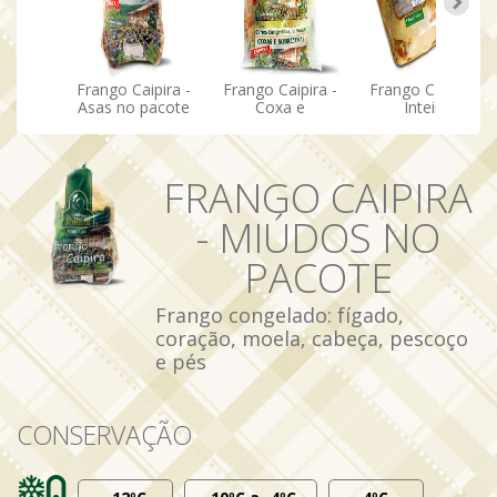
Frango Caipira -
Frango Caipira -
Frango Caipira -
Asas no pacote
Coxa e
Inteiro
Sobrecoxa no
desmontado
envelope
cortado em
pedaços
(patente
FRANGO CAIPIRA
requerida)
- MIÚDOS NO
PACOTE
Frango congelado: fígado,
coração, moela, cabeça, pescoço
e pés
CONSERVAÇÃO