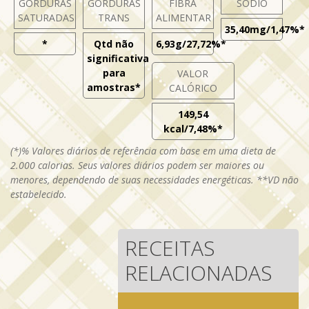
GORDURAS
GORDURAS
FIBRA
SÓDIO
SATURADAS
TRANS
ALIMENTAR
35,40mg/1,47%*
*
Qtd não
6,93g/27,72%*
significativa
para
VALOR
amostras*
CALÓRICO
149,54
kcal/7,48%*
(*)% Valores diários de referência com base em uma dieta de
2.000 calorias. Seus valores diários podem ser maiores ou
menores, dependendo de suas necessidades energéticas. **VD não
estabelecido.
RECEITAS
RELACIONADAS