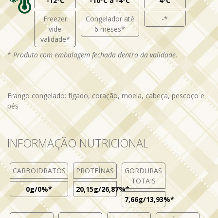
-12ºC
-10ºC a -4ºC
4ºC
Freezer
Congelador até
-*
vide
6 meses*
validade*
* Produto com embalagem fechada dentro da validade.
Frango congelado: fígado, coração, moela, cabeça, pescoço e
pés
INFORMAÇÃO NUTRICIONAL
CARBOIDRATOS
PROTEÍNAS
GORDURAS
TOTAIS
0g/0%*
20,15g/26,87%*
7,66g/13,93%*